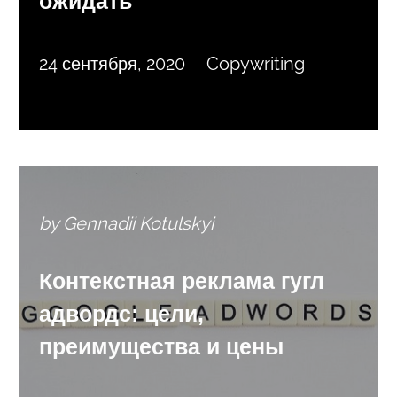
ожидать
24 сентября, 2020
Copywriting
by Gennadii Kotulskyi
Контекстная реклама гугл
адвордс: цели,
преимущества и цены